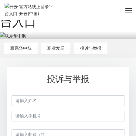
开云·官方站线上登录平
台入口
开
云·
联系华中航
职业发展
投诉与举报
官
投诉与举报
方
站
线
上