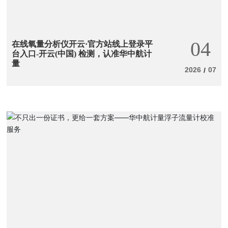
线
04
在线氧量分析仪开云·官方站线上登录平
台入口-开云(中国) 检测，认准华中航计
上
量
2026
07
/
登
录
平
台
入