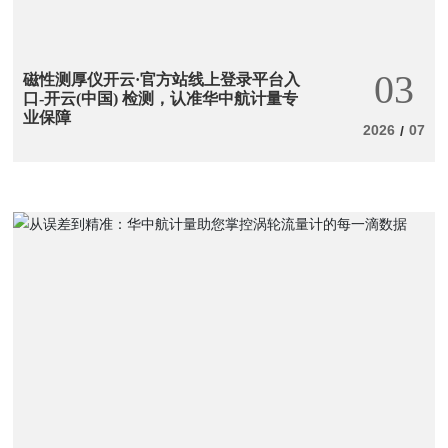
户
03
磁性测厚仪开云·官方站线上登录平台入
案
口-开云(中国) 检测，认准华中航计量专
业保障
2026
07
/
例
资
源
中
心