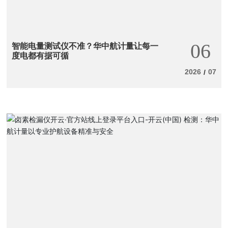
登
06
智能电量测试仪不准？华中航计量让每一
度电都有据可循
录
2026
07
/
平
台
入
口-
开