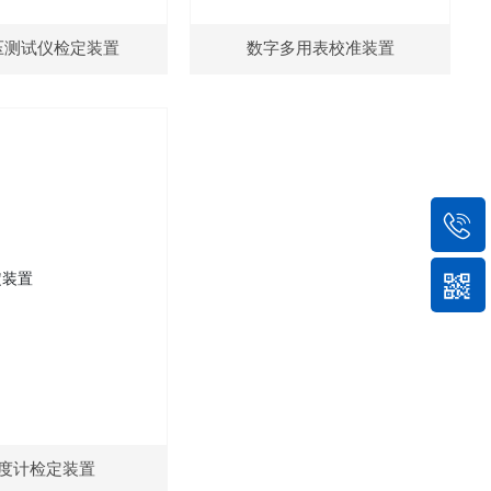
压测试仪检定装置
数字多用表校准装置
度计检定装置