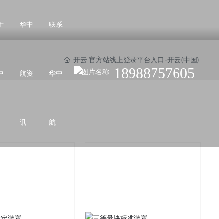
于
华中
联系
开云·官方站线上登录平台入口-开云(中国)
18988757605
中
航资
华中
讯
航