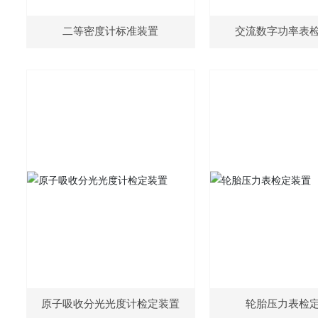
二等密度计标准装置
交流数字功率表
原子吸收分光光度计检定装置
轮胎压力表检